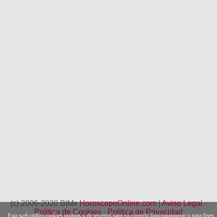
(c) 2006-2020 BtMx
HoroscopoOnline.com
|
Aviso Legal
-
Politica de Cookies
-
Politica de Privacidad
Esta web utiliza cookies propias y de terceros para su correcto funcionamiento y para fines