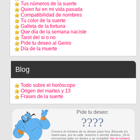
Tus números de la suerte
Quien fui en mi vida pasada
Compatibilidad de nombres
Tu color de la suerte
Galleta de la fortuna
Que día de la semana naciste
Tarot del si o no
Pide tu deseo al Genio
Día de la muerte
Blog
Todo sobre el horóscopo
Origen del martes y 13
Frases de la suerte
Pide tu deseo:
????
Conoce el número de tu deseo para hoy. Búscalo en
matrículas, por la calle, letreros o donde desees. ¡Si lo
encuentas pide un deseo y se cumplirá!
Ver el número