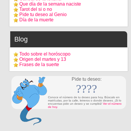
Que día de la semana naciste
Tarot del si o no
Pide tu deseo al Genio
Día de la muerte
Blog
Todo sobre el horóscopo
Origen del martes y 13
Frases de la suerte
Pide tu deseo:
????
Conoce el número de tu deseo para hoy. Búscalo en
matrículas, por la calle, letreros o donde desees. ¡Si lo
encuentas pide un deseo y se cumplirá!
Ver el número
de hoy
.